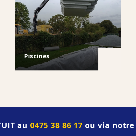
Piscines
TUIT
au
0475 38 86 17
ou via notr