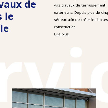
avaux de
vos travaux de terrassement,
 le
extérieurs. Depuis plus de cin
sérieux afin de créer les base
le
construction.
rvi
Lire plus