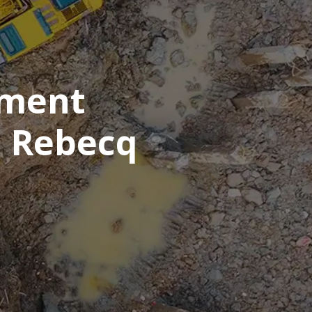
ement
à Rebecq