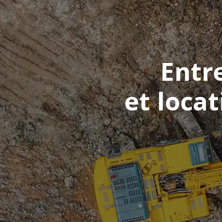
Entr
et loca